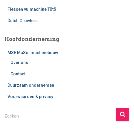
Flessen vulmachine Tõtõ
Dutch Growlers
Hoofdonderneming
MSE MaSol machinebouw
Over ons
Contact
Duurzaam ondernemen
Voorwaarden & privacy
Z
Zoeken …
o
e
k