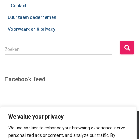
Contact
Duurzaam ondernemen
Voorwaarden & privacy
Z
Zoeken …
o
e
k
e
Facebook feed
n
n
a
a
r
:
We value your privacy
We use cookies to enhance your browsing experience, serve
MODULAIRE MACHINE
FLESSEN VULMACHINE TÕTÕ
personalized ads or content, and analyze our traffic. By