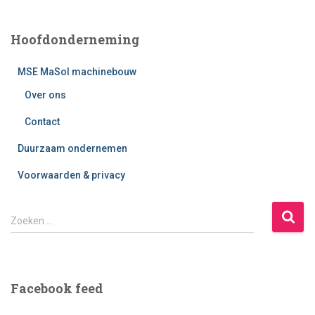
Hoofdonderneming
MSE MaSol machinebouw
Over ons
Contact
Duurzaam ondernemen
Voorwaarden & privacy
Z
Zoeken …
o
e
k
e
Facebook feed
n
n